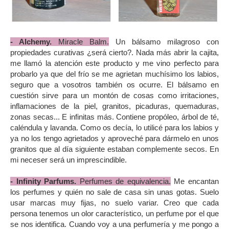
- Alchemy.
Miracle Balm.
Un bálsamo milagroso con
propiedades curativas ¿será cierto?. Nada más abrir la cajita,
me llamó la atención este producto y me vino perfecto para
probarlo ya que del frío se me agrietan muchísimo los labios,
seguro que a vosotros también os ocurre. El bálsamo en
cuestión sirve para un montón de cosas como irritaciones,
inflamaciones de la piel, granitos, picaduras, quemaduras,
zonas secas... E infinitas más. Contiene
propóleo, árbol de té,
caléndula y lavanda. Como os decía, lo utilicé para los labios y
ya no los tengo agrietados y aproveché para dármelo en unos
granitos que al día siguiente estaban complemente secos. En
mi neceser será un imprescindible.
- Infinity Parfums.
Perfumes de equivalencia.
Me encantan
los perfumes y quién no sale de casa sin unas gotas. Suelo
usar marcas muy fijas, no suelo variar. Creo que cada
persona tenemos un olor característico, un perfume por el que
se nos identifica. Cuando voy a una perfumería y me pongo a