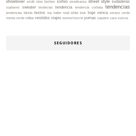
shoelover
street style
sorteo
sudaderas
sirolé
slow fashion
stradivarius
tendencias
sweater
tendencia
sujetares
tendecias
tendencia corbata
textos
traje
venca
tendencias bikinis
top halter
total white look
verano
verde
vestidos
viajes
yumas
menta
verde militar
women'secret
zapatos
zara
zuecos
SEGUIDORES