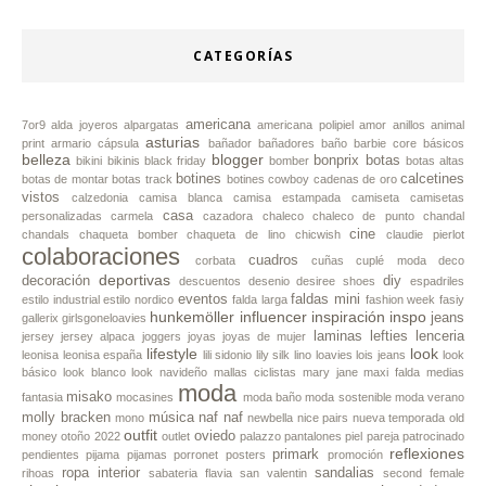
CATEGORÍAS
americana
7or9
alda joyeros
alpargatas
americana polipiel
amor
anillos
animal
asturias
print
armario cápsula
bañador
bañadores
baño
barbie core
básicos
belleza
blogger
bonprix
botas
bikini
bikinis
black friday
bomber
botas altas
botines
calcetines
botas de montar
botas track
botines cowboy
cadenas de oro
vistos
calzedonia
camisa blanca
camisa estampada
camiseta
camisetas
casa
personalizadas
carmela
cazadora
chaleco
chaleco de punto
chandal
cine
chandals
chaqueta bomber
chaqueta de lino
chicwish
claudie pierlot
colaboraciones
cuadros
corbata
cuñas
cuplé moda
deco
deportivas
decoración
diy
descuentos
desenio
desiree shoes
espadriles
eventos
faldas mini
estilo industrial
estilo nordico
falda larga
fashion week
fasiy
hunkemöller
influencer
inspiración
inspo
jeans
gallerix
girlsgoneloavies
laminas
lefties
lenceria
jersey
jersey alpaca
joggers
joyas
joyas de mujer
lifestyle
look
leonisa
leonisa españa
lili sidonio
lily silk
lino
loavies
lois jeans
look
básico
look blanco
look navideño
mallas ciclistas
mary jane
maxi falda
medias
moda
misako
fantasia
mocasines
moda baño
moda sostenible
moda verano
molly bracken
música
naf naf
mono
newbella
nice pairs
nueva temporada
old
outfit
oviedo
money
otoño 2022
outlet
palazzo
pantalones piel
pareja
patrocinado
reflexiones
primark
pendientes
pijama
pijamas
porronet
posters
promoción
ropa interior
sandalias
rihoas
sabateria flavia
san valentin
second female