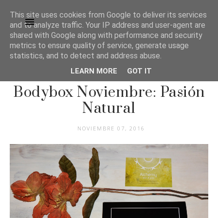
This site uses cookies from Google to deliver its services
and to analyze traffic. Your IP address and user-agent are
shared with Google along with performance and security
metrics to ensure quality of service, generate usage
statistics, and to detect and address abuse.
LEARN MORE
GOT IT
BELLEZA
Bodybox Noviembre: Pasión
Natural
NOVIEMBRE 07, 2016