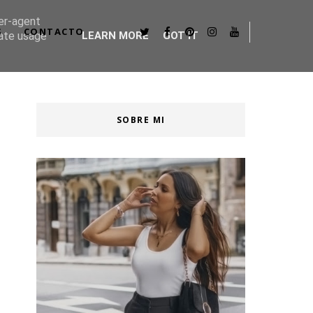
ser-agent
S
CONTACTO
rate usage
LEARN MORE
GOT IT
SOBRE MI