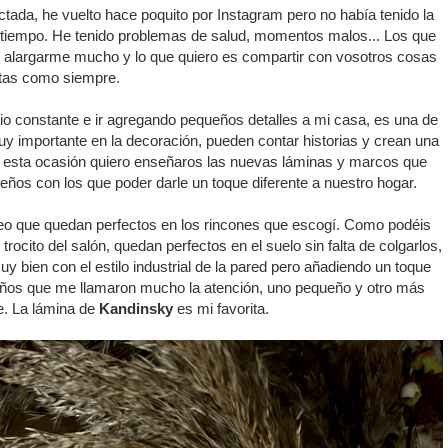
da, he vuelto hace poquito por Instagram pero no había tenido la
 tiempo. He tenido problemas de salud, momentos malos... Los que
o alargarme mucho y lo que quiero es compartir con vosotros cosas
tas como siempre.
o constante e ir agregando pequeños detalles a mi casa, es una de
uy importante en la decoración, pueden contar historias y crean una
En esta ocasión quiero enseñaros las nuevas láminas y marcos que
iseños con los que poder darle un toque diferente a nuestro hogar.
creo que quedan perfectos en los rincones que escogí. Como podéis
rocito del salón, quedan perfectos en el suelo sin falta de colgarlos,
y bien con el estilo industrial de la pared pero añadiendo un toque
eños que me llamaron mucho la atención, uno pequeño y otro más
e. La lámina de
Kandinsky
es mi favorita.