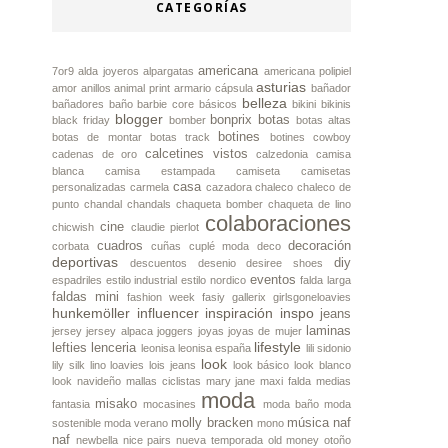
CATEGORÍAS
americana
7or9
alda joyeros
alpargatas
americana polipiel
asturias
amor
anillos
animal print
armario cápsula
bañador
belleza
bañadores
baño
barbie core
básicos
bikini
bikinis
blogger
bonprix
botas
black friday
bomber
botas altas
botines
botas de montar
botas track
botines cowboy
calcetines vistos
cadenas de oro
calzedonia
camisa
blanca
camisa estampada
camiseta
camisetas
casa
personalizadas
carmela
cazadora
chaleco
chaleco de
punto
chandal
chandals
chaqueta bomber
chaqueta de lino
colaboraciones
cine
chicwish
claudie pierlot
cuadros
decoración
corbata
cuñas
cuplé moda
deco
deportivas
diy
descuentos
desenio
desiree shoes
eventos
espadriles
estilo industrial
estilo nordico
falda larga
faldas mini
fashion week
fasiy
gallerix
girlsgoneloavies
hunkemöller
influencer
inspiración
inspo
jeans
laminas
jersey
jersey alpaca
joggers
joyas
joyas de mujer
lifestyle
lefties
lenceria
leonisa
leonisa españa
lili sidonio
look
lily silk
lino
loavies
lois jeans
look básico
look blanco
look navideño
mallas ciclistas
mary jane
maxi falda
medias
moda
misako
fantasia
mocasines
moda baño
moda
molly bracken
música
naf
sostenible
moda verano
mono
naf
newbella
nice pairs
nueva temporada
old money
otoño