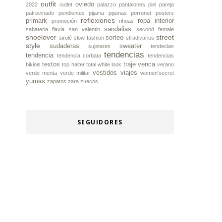
outfit
oviedo
2022
outlet
palazzo
pantalones piel
pareja
patrocinado
pendientes
pijama
pijamas
porronet
posters
reflexiones
primark
ropa interior
promoción
rihoas
sandalias
sabateria flavia
san valentin
second female
shoelover
street
sorteo
sirolé
slow fashion
stradivarius
style
sudaderas
sweater
sujetares
tendecias
tendencias
tendencia
tendencia corbata
tendencias
textos
traje
venca
bikinis
top halter
total white look
verano
vestidos
viajes
verde menta
verde militar
women'secret
yumas
zapatos
zara
zuecos
SEGUIDORES