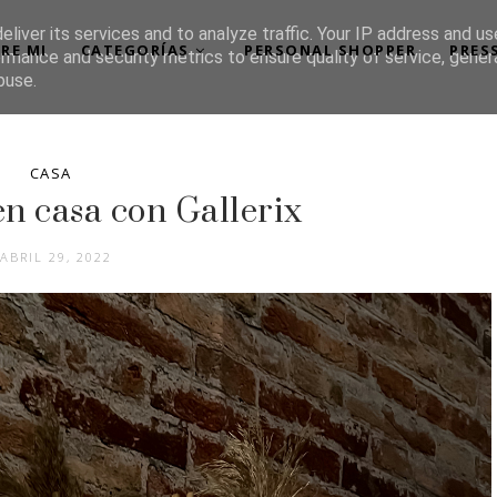
liver its services and to analyze traffic. Your IP address and u
RE MI
CATEGORÍAS
PERSONAL SHOPPER
PRES
rmance and security metrics to ensure quality of service, gene
buse.
CASA
n casa con Gallerix
ABRIL 29, 2022