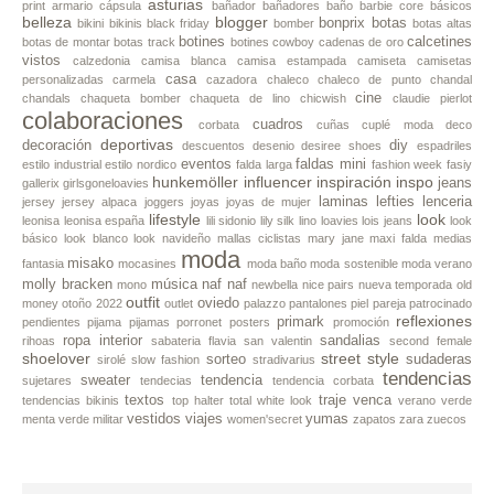
asturias
print
armario cápsula
bañador
bañadores
baño
barbie core
básicos
belleza
blogger
bonprix
botas
bikini
bikinis
black friday
bomber
botas altas
botines
calcetines
botas de montar
botas track
botines cowboy
cadenas de oro
vistos
calzedonia
camisa blanca
camisa estampada
camiseta
camisetas
casa
personalizadas
carmela
cazadora
chaleco
chaleco de punto
chandal
cine
chandals
chaqueta bomber
chaqueta de lino
chicwish
claudie pierlot
colaboraciones
cuadros
corbata
cuñas
cuplé moda
deco
deportivas
decoración
diy
descuentos
desenio
desiree shoes
espadriles
eventos
faldas mini
estilo industrial
estilo nordico
falda larga
fashion week
fasiy
hunkemöller
influencer
inspiración
inspo
jeans
gallerix
girlsgoneloavies
laminas
lefties
lenceria
jersey
jersey alpaca
joggers
joyas
joyas de mujer
lifestyle
look
leonisa
leonisa españa
lili sidonio
lily silk
lino
loavies
lois jeans
look
básico
look blanco
look navideño
mallas ciclistas
mary jane
maxi falda
medias
moda
misako
fantasia
mocasines
moda baño
moda sostenible
moda verano
molly bracken
música
naf naf
mono
newbella
nice pairs
nueva temporada
old
outfit
oviedo
money
otoño 2022
outlet
palazzo
pantalones piel
pareja
patrocinado
reflexiones
primark
pendientes
pijama
pijamas
porronet
posters
promoción
ropa interior
sandalias
rihoas
sabateria flavia
san valentin
second female
shoelover
street style
sorteo
sudaderas
sirolé
slow fashion
stradivarius
tendencias
sweater
tendencia
sujetares
tendecias
tendencia corbata
textos
traje
venca
tendencias bikinis
top halter
total white look
verano
verde
vestidos
viajes
yumas
menta
verde militar
women'secret
zapatos
zara
zuecos