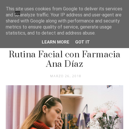
This site uses cookies from Google to deliver its services
and to analyze traffic. Your IP address and user-agent are
shared with Google along with performance and security
metrics to ensure quality of service, generate usage
statistics, and to detect and address abuse.
LEARN MORE
GOT IT
BELLEZA
Rutina Facial con Farmacia
Ana Díaz
MARZO 26, 2018