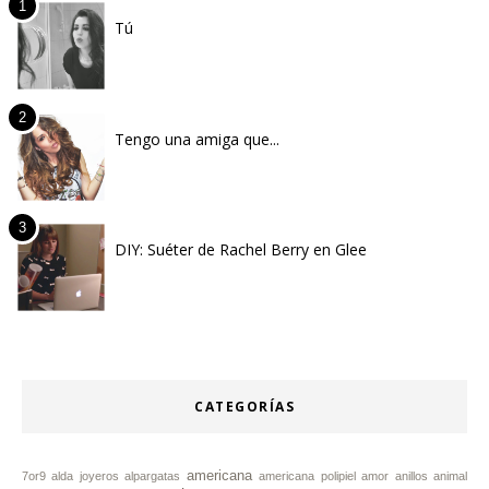
Tú
Tengo una amiga que...
DIY: Suéter de Rachel Berry en Glee
CATEGORÍAS
americana
7or9
alda joyeros
alpargatas
americana polipiel
amor
anillos
animal