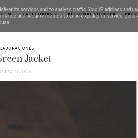
liver its services and to analyze traffic. Your IP address and u
RE MI
CATEGORÍAS
PERSONAL SHOPPER
PRES
rmance and security metrics to ensure quality of service, gene
buse.
LABORACIONES
Green Jacket
ENERO 19, 2018