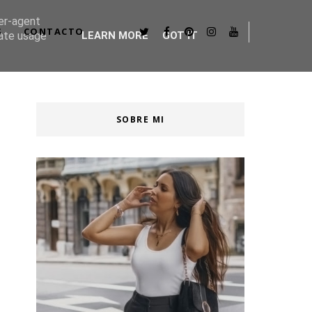
ser-agent
S
CONTACTO
rate usage
LEARN MORE
GOT IT
SOBRE MI