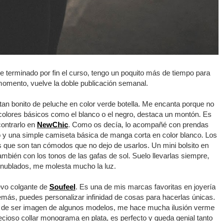
he terminado por fin el curso, tengo un poquito más de tiempo para
e momento, vuelve la doble publicación semanal.
an bonito de peluche en color verde botella. Me encanta porque no
colores básicos como el blanco o el negro, destaca un montón. Es
contrarlo en
NewChic
. Como os decía, lo acompañé con prendas
o y una simple camiseta básica de manga corta en color blanco. Los
s que son tan cómodos que no dejo de usarlos. Un mini bolsito en
ambién con los tonos de las gafas de sol. Suelo llevarlas siempre,
 nublados, me molesta mucho la luz.
evo colgante de
Soufeel
. Es una de mis marcas favoritas en joyería
emás, puedes personalizar infinidad de cosas para hacerlas únicas.
de ser imagen de algunos modelos, me hace mucha ilusión verme
cioso collar monograma en plata, es perfecto y queda genial tanto