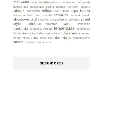
outfit
oviedo
2022
outlet
palazzo
pantalones piel
pareja
patrocinado
pendientes
pijama
pijamas
porronet
posters
reflexiones
primark
ropa interior
promoción
rihoas
sandalias
sabateria flavia
san valentin
second female
shoelover
street
sorteo
sirolé
slow fashion
stradivarius
style
sudaderas
sweater
sujetares
tendecias
tendencias
tendencia
tendencia corbata
tendencias
textos
traje
venca
bikinis
top halter
total white look
verano
vestidos
viajes
verde menta
verde militar
women'secret
yumas
zapatos
zara
zuecos
SEGUIDORES