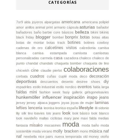
CATEGORÍAS
americana
7or9
alda joyeros
alpargatas
americana polipiel
asturias
amor
anillos
animal print
armario cápsula
bañador
belleza
bañadores
baño
barbie core
básicos
bikini
bikinis
blogger
bonprix
botas
black friday
bomber
botas altas
botines
botas de montar
botas track
botines cowboy
calcetines vistos
cadenas de oro
calzedonia
camisa
blanca
camisa estampada
camiseta
camisetas
casa
personalizadas
carmela
cazadora
chaleco
chaleco de
punto
chandal
chandals
chaqueta bomber
chaqueta de lino
colaboraciones
cine
chicwish
claudie pierlot
cuadros
decoración
corbata
cuñas
cuplé moda
deco
deportivas
diy
descuentos
desenio
desiree shoes
eventos
espadriles
estilo industrial
estilo nordico
falda larga
faldas mini
fashion week
fasiy
gallerix
girlsgoneloavies
hunkemöller
influencer
inspiración
inspo
jeans
laminas
jersey
jersey alpaca
joggers
joyas
joyas de mujer
lifestyle
lefties
lenceria
leonisa
leonisa españa
lili sidonio
look
lily silk
lino
loavies
lois jeans
look básico
look blanco
look navideño
mallas ciclistas
mary jane
maxi falda
medias
moda
misako
fantasia
mocasines
moda baño
moda
molly bracken
música
naf
sostenible
moda verano
mono
naf
newbella
nice pairs
nueva temporada
old money
otoño