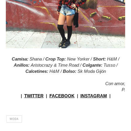
Camisa:
Shana /
Crop Top:
New Yorker /
Short:
H&M /
Anillos:
Aristocrazy & Time Road /
Colgante:
Tusso /
Calcetines:
H&M /
Bolso:
Sk Moda Gijón
Con amor,
P.
|
TWITTER
|
FACEBOOK
|
INSTAGRAM
|
MODA