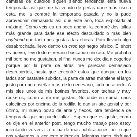
camisas de cuadros siguen siendo tendencia esta nueva
temporada así que me ha venido de perlas darle más uso a
esta, me la compré la temporada pasada y no la pude
aprovechar demasiado así que este año, toca explotarla al
máximo. Como veis es un poco ancha, la compré dos tallas
más grande para darle ese efecto descuidado o más bien
boyfriend
que tanto nos gusta a las chicas. Para llevarla algo
desabrochada, llevo dentro un
crop top
negro básico. El short
es nuevo, llevo todo el verano buscando uno así. Me probaba
mil pero no me gustaban, al final nunca me decidía a cogerlos
porque por la parte de atrás me parecían demasiado
descubiertos, hasta que encontré estos que aunque en los
lados son bastante subidos, la parte de atrás mantiene el largo
justo para no enseñar más de lo necesario, todo un acierto. A
mis pies unos de mis botines favoritos, con tachas y muy
rockeros, como a mi me gustan. No dudé en sumar unos
calcetines por encima de la rodilla, le dan un aire genial y por
último, mi nuevo bolso de ante y flecos, otra tendencia de
temporada que no puede faltar. Espero que os guste, como
os dije en el anterior post, tengo mucho trabajo pero estoy
intentando volver a la rutina de más publicaciones por lo que
nos volvemos a leer este miércoles. Mientras tanto, disfrutad