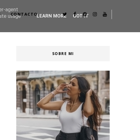
ser-agent
S
CONTACTO
rate usage
LEARN MORE
GOT IT
SOBRE MI