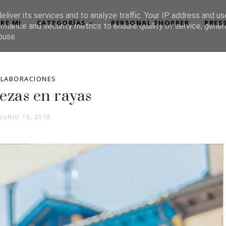
liver its services and to analyze traffic. Your IP address and u
RE MI
CATEGORÍAS
PERSONAL SHOPPER
PRES
rmance and security metrics to ensure quality of service, gene
buse.
LABORACIONES
ezas en rayas
JUNIO 15, 2018