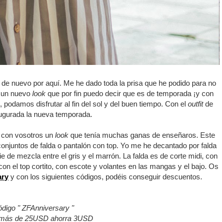
 de nuevo por aquí. Me he dado toda la prisa que he podido para no
n un nuevo
look
que por fin puedo decir que es de temporada ¡y con
 podamos disfrutar al fin del sol y del buen tiempo. Con el
outfit
de
augurada la nueva temporada.
ir con vosotros un
look
que tenía muchas ganas de enseñaros. Este
 conjuntos de falda o pantalón con top. Yo me he decantado por falda
e de mezcla entre el gris y el marrón. La falda es de corte midi, con
con el top cortito, con escote y volantes en las mangas y el bajo. Os
ary
y con los siguientes códigos, podéis conseguir descuentos.
ódigo " ZFAnniversary "
 más de 25USD ahorra 3USD