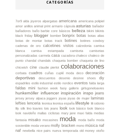
CATEGORÍAS
americana
7or9
alda joyeros
alpargatas
americana polipiel
asturias
amor
anillos
animal print
armario cápsula
bañador
belleza
bañadores
baño
barbie core
básicos
bikini
bikinis
blogger
bonprix
botas
black friday
bomber
botas altas
botines
botas de montar
botas track
botines cowboy
calcetines vistos
cadenas de oro
calzedonia
camisa
blanca
camisa estampada
camiseta
camisetas
casa
personalizadas
carmela
cazadora
chaleco
chaleco de
punto
chandal
chandals
chaqueta bomber
chaqueta de lino
colaboraciones
cine
chicwish
claudie pierlot
cuadros
decoración
corbata
cuñas
cuplé moda
deco
deportivas
diy
descuentos
desenio
desiree shoes
eventos
espadriles
estilo industrial
estilo nordico
falda larga
faldas mini
fashion week
fasiy
gallerix
girlsgoneloavies
hunkemöller
influencer
inspiración
inspo
jeans
laminas
jersey
jersey alpaca
joggers
joyas
joyas de mujer
lifestyle
lefties
lenceria
leonisa
leonisa españa
lili sidonio
look
lily silk
lino
loavies
lois jeans
look básico
look blanco
look navideño
mallas ciclistas
mary jane
maxi falda
medias
moda
misako
fantasia
mocasines
moda baño
moda
molly bracken
música
naf
sostenible
moda verano
mono
naf
newbella
nice pairs
nueva temporada
old money
otoño