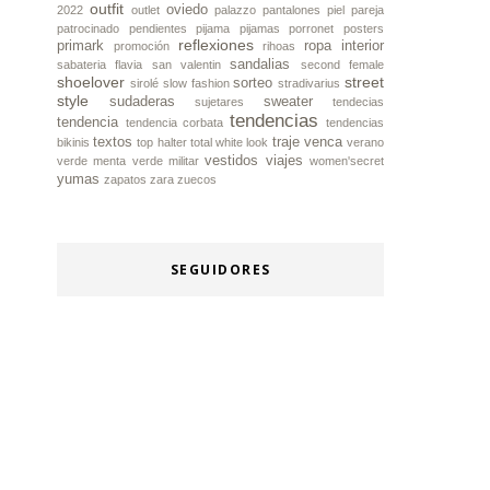
outfit
oviedo
2022
outlet
palazzo
pantalones piel
pareja
patrocinado
pendientes
pijama
pijamas
porronet
posters
reflexiones
primark
ropa interior
promoción
rihoas
sandalias
sabateria flavia
san valentin
second female
shoelover
street
sorteo
sirolé
slow fashion
stradivarius
style
sudaderas
sweater
sujetares
tendecias
tendencias
tendencia
tendencia corbata
tendencias
textos
traje
venca
bikinis
top halter
total white look
verano
vestidos
viajes
verde menta
verde militar
women'secret
yumas
zapatos
zara
zuecos
SEGUIDORES