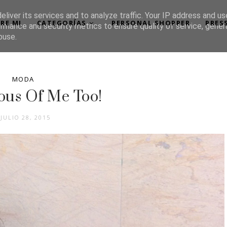
liver its services and to analyze traffic. Your IP address and u
RE MI
CATEGORÍAS
PERSONAL SHOPPER
PRES
rmance and security metrics to ensure quality of service, gene
buse.
MODA
lous Of Me Too!
JULIO 28, 2015