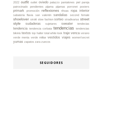
outfit
oviedo
2022
outlet
palazzo
pantalones piel
pareja
patrocinado
pendientes
pijama
pijamas
porronet
posters
reflexiones
primark
ropa interior
promoción
rihoas
sandalias
sabateria flavia
san valentin
second female
shoelover
street
sorteo
sirolé
slow fashion
stradivarius
style
sudaderas
sweater
sujetares
tendecias
tendencias
tendencia
tendencia corbata
tendencias
textos
traje
venca
bikinis
top halter
total white look
verano
vestidos
viajes
verde menta
verde militar
women'secret
yumas
zapatos
zara
zuecos
SEGUIDORES