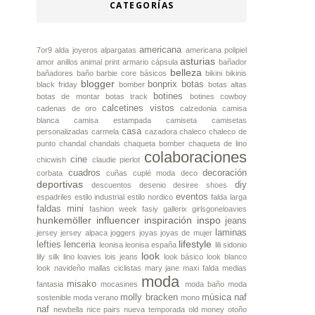
CATEGORÍAS
americana
7or9
alda joyeros
alpargatas
americana polipiel
asturias
amor
anillos
animal print
armario cápsula
bañador
belleza
bañadores
baño
barbie core
básicos
bikini
bikinis
blogger
bonprix
botas
black friday
bomber
botas altas
botines
botas de montar
botas track
botines cowboy
calcetines vistos
cadenas de oro
calzedonia
camisa
blanca
camisa estampada
camiseta
camisetas
casa
personalizadas
carmela
cazadora
chaleco
chaleco de
punto
chandal
chandals
chaqueta bomber
chaqueta de lino
colaboraciones
cine
chicwish
claudie pierlot
cuadros
decoración
corbata
cuñas
cuplé moda
deco
deportivas
diy
descuentos
desenio
desiree shoes
eventos
espadriles
estilo industrial
estilo nordico
falda larga
faldas mini
fashion week
fasiy
gallerix
girlsgoneloavies
hunkemöller
influencer
inspiración
inspo
jeans
laminas
jersey
jersey alpaca
joggers
joyas
joyas de mujer
lifestyle
lefties
lenceria
leonisa
leonisa españa
lili sidonio
look
lily silk
lino
loavies
lois jeans
look básico
look blanco
look navideño
mallas ciclistas
mary jane
maxi falda
medias
moda
misako
fantasia
mocasines
moda baño
moda
molly bracken
música
naf
sostenible
moda verano
mono
naf
newbella
nice pairs
nueva temporada
old money
otoño