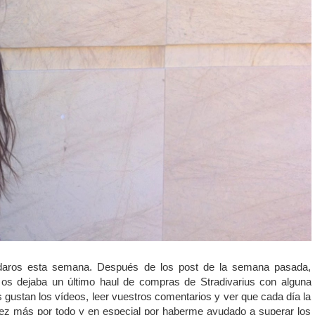
daros esta semana. Después de los post de la semana pasada,
s dejaba un último haul de compras de Stradivarius con alguna
 gustan los vídeos, leer vuestros comentarios y ver que cada día la
 vez más por todo y en especial por haberme ayudado a superar los