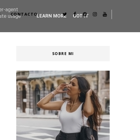
ser-agent
S
CONTACTO
rate usage
LEARN MORE
GOT IT
SOBRE MI