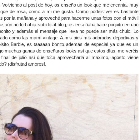
r! Volviendo al post de hoy, os enseño un look que me encanta, muy
toque de rosa, como a mi me gusta. Como podéis ver es bastante
idas por la mañana y aproveché para hacerme unas fotos con el móvil
ue aún no lo había subido al blog, os enseñaba hace poquito en uno
onito y además el mensaje que lleva no puede ser más chulo. Lo
zado como las mami-vintage. A mis pies mis adoradas deportivas y
bolsito Barbie, es taaaaan bonito además de especial ya que es un
ngo muchas ganas de enseñaros looks así que estos días, me veréis
final de julio así que toca aprovecharla al máximo, agosto viene
do? ¡disfrutad amores!.